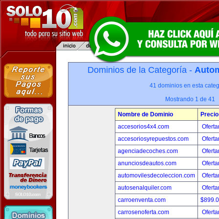
Dominios de la Categoría -
Autom
41 dominios en esta categ
Mostrando 1 de 41
Nombre de Dominio
Precio
accesorios4x4.com
Oferta
accesoriosyrepuestos.com
Oferta
agenciadecoches.com
Oferta
anunciosdeautos.com
Oferta
automovilesdecoleccion.com
Oferta
autosenalquiler.com
Oferta
carroenventa.com
$899.
carrosenoferta.com
Oferta