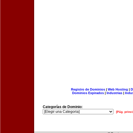
Registro de Dominios
|
Web Hosting
|
D
Dominios Expirados
|
Industrias
|
Indu
Categorías de Dominio:
[Pág. princi