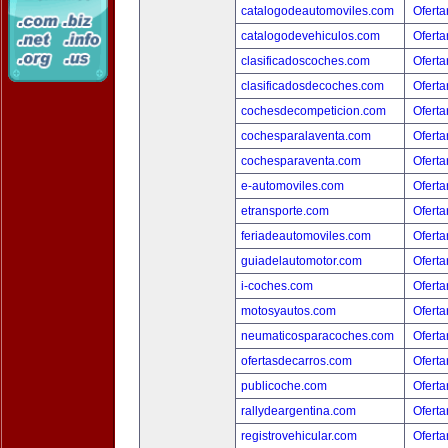
catalogodeautomoviles.com
Oferta
catalogodevehiculos.com
Oferta
clasificadoscoches.com
Oferta
clasificadosdecoches.com
Oferta
cochesdecompeticion.com
Oferta
cochesparalaventa.com
Oferta
cochesparaventa.com
Oferta
e-automoviles.com
Oferta
etransporte.com
Oferta
feriadeautomoviles.com
Oferta
guiadelautomotor.com
Oferta
i-coches.com
Oferta
motosyautos.com
Oferta
neumaticosparacoches.com
Oferta
ofertasdecarros.com
Oferta
publicoche.com
Oferta
rallydeargentina.com
Oferta
registrovehicular.com
Oferta