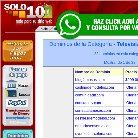
Dominios de la Categoría -
Televis
33 dominios en esta categ
Mostrando 1 de 33
Nombre de Dominio
Precio
blogfamosos.com
$999.
castingdemodelos.com
Ofertar
comunidadit.com
Ofertar
concursotv.com
Ofertar
contratafamosos.com
Ofertar
desfilesdemodelos.com
Ofertar
entradasenventa.com
Ofertar
eventosbarcelona.com
Ofertar