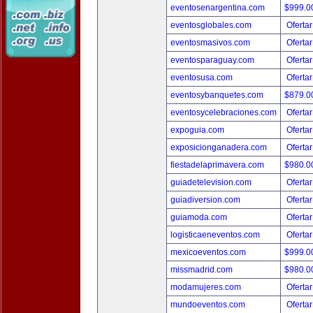
eventosenargentina.com
$999.
eventosglobales.com
Ofertar
eventosmasivos.com
Ofertar
eventosparaguay.com
Ofertar
eventosusa.com
Ofertar
eventosybanquetes.com
$879.
eventosycelebraciones.com
Ofertar
expoguia.com
Ofertar
exposicionganadera.com
Ofertar
fiestadelaprimavera.com
$980.
guiadetelevision.com
Ofertar
guiadiversion.com
Ofertar
guiamoda.com
Ofertar
logisticaeneventos.com
Ofertar
mexicoeventos.com
$999.
missmadrid.com
$980.
modamujeres.com
Ofertar
mundoeventos.com
Ofertar