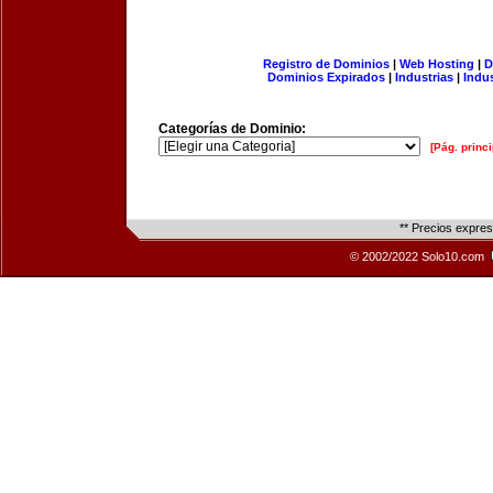
Registro de Dominios
|
Web Hosting
|
D
Dominios Expirados
|
Industrias
|
Indu
Categorías de Dominio:
[Pág. princi
** Precios expre
© 2002/2022 Solo10.com