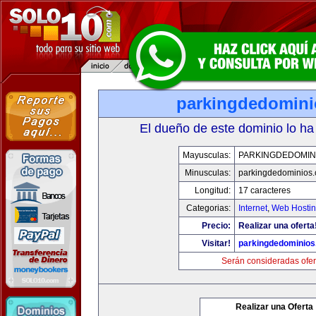
parkingdedomin
El dueño de este dominio lo ha
Mayusculas:
PARKINGDEDOMIN
Minusculas:
parkingdedominios
Longitud:
17 caracteres
Categorias:
Internet
,
Web Hostin
Precio:
Realizar una oferta
Visitar!
parkingdedominio
Serán consideradas ofer
Realizar una Oferta