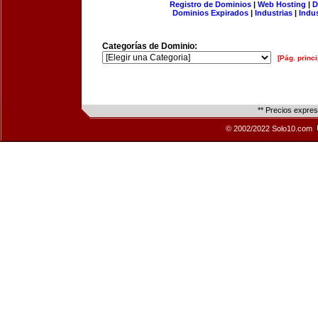
Registro de Dominios
|
Web Hosting
|
D
Dominios Expirados
|
Industrias
|
Indu
Categorías de Dominio:
[Pág. princi
** Precios expre
© 2002/2022 Solo10.com