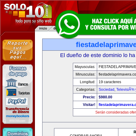
fiestadelaprimav
El dueño de este dominio lo ha
Mayusculas:
FIESTADELAPRIMAV
Minusculas:
fiestadelaprimavera.c
Longitud:
19 caracteres
Categorias:
Sociedad
,
TelevisiÃ³n
Precio:
$980.00
Visitar!
fiestadelaprimavera
Serán consideradas ofer
R