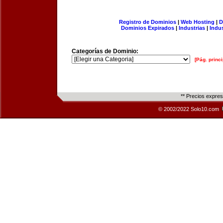
Registro de Dominios
|
Web Hosting
|
D
Dominios Expirados
|
Industrias
|
Indu
Categorías de Dominio:
[Pág. princi
** Precios expre
© 2002/2022 Solo10.com