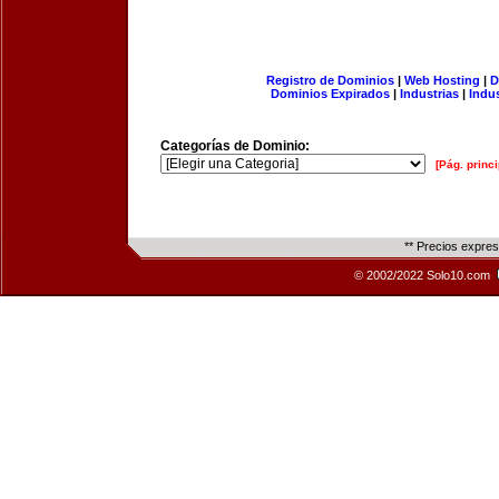
Registro de Dominios
|
Web Hosting
|
D
Dominios Expirados
|
Industrias
|
Indu
Categorías de Dominio:
[Pág. princi
** Precios expre
© 2002/2022 Solo10.com