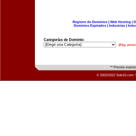
Registro de Dominios
|
Web Hosting
|
D
Dominios Expirados
|
Industrias
|
Indu
Categorías de Dominio:
[Pág. princi
** Precios expre
© 2002/2022 Solo10.com