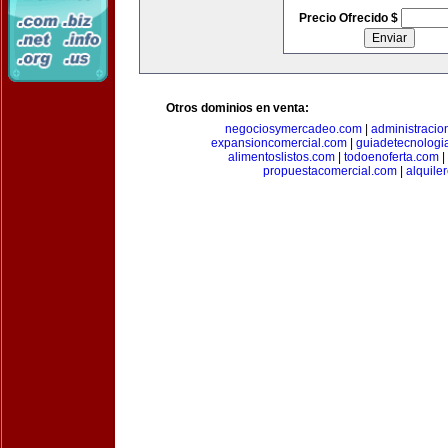
Precio Ofrecido $
Otros dominios en venta:
negociosymercadeo.com
|
administracio
expansioncomercial.com
|
guiadetecnologi
alimentoslistos.com
|
todoenoferta.com
|
propuestacomercial.com
|
alquil