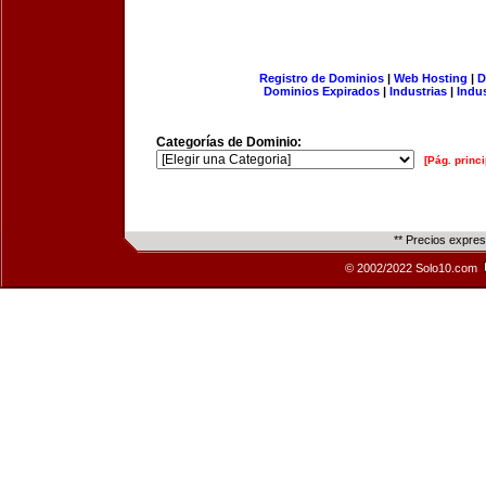
Registro de Dominios
|
Web Hosting
|
D
Dominios Expirados
|
Industrias
|
Indu
Categorías de Dominio:
[Pág. princi
** Precios expre
© 2002/2022 Solo10.com