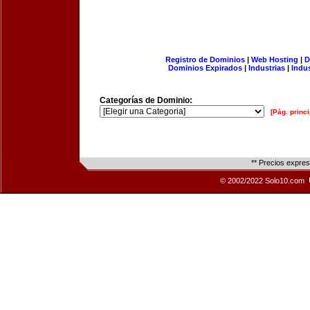
Registro de Dominios
|
Web Hosting
|
D
Dominios Expirados
|
Industrias
|
Indu
Categorías de Dominio:
[Pág. princi
** Precios expre
© 2002/2022 Solo10.com