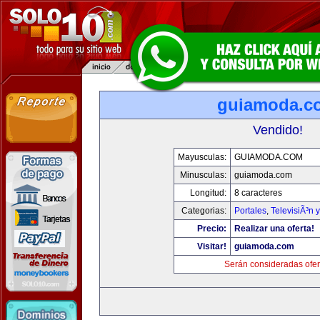
guiamoda.c
Vendido!
Mayusculas:
GUIAMODA.COM
Minusculas:
guiamoda.com
Longitud:
8 caracteres
Categorias:
Portales
,
TelevisiÃ³n 
Precio:
Realizar una oferta!
Visitar!
guiamoda.com
Serán consideradas ofer