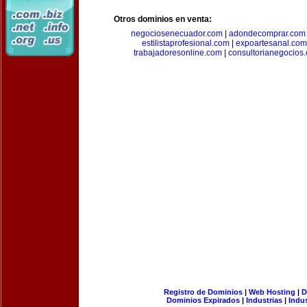
Otros dominios en venta:
negociosenecuador.com
|
adondecomprar.com
estilistaprofesional.com
|
expoartesanal.com
trabajadoresonline.com
|
consultorianegocios
Registro de Dominios
|
Web Hosting
|
D
Dominios Expirados
|
Industrias
|
Indu